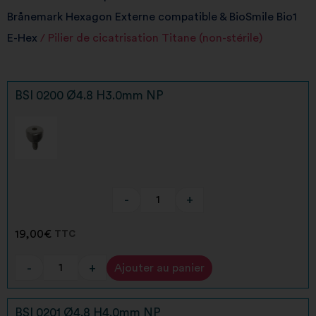
Brånemark Hexagon Externe compatible & BioSmile Bio1
E-Hex
/ Pilier de cicatrisation Titane (non-stérile)
BSI 0200 Ø4.8 H3.0mm NP
-
+
19,00
€
TTC
-
+
Ajouter au panier
Alternative:
BSI 0201 Ø4.8 H4.0mm NP