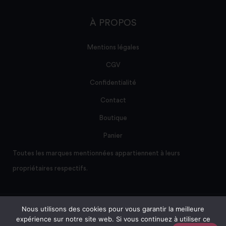
À PROPOS
Mentions légales
CGV
Confidentialité
Contact
Boutique
Panier
Toutes les marques mentionnées appartiennent à leurs
propriétaires respectifs.
Nous utilisons des cookies pour vous garantir la meilleure
Site créé et maintenu par AD/sum
expérience sur notre site web. Si vous continuez à utiliser ce