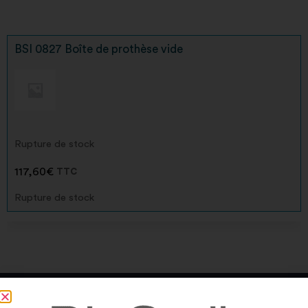
BSI 0827 Boîte de prothèse vide
Rupture de stock
117,60
€
TTC
Rupture de stock