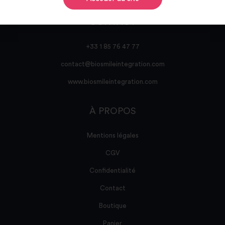
CONTACT
+33 1 85 76 47 77
contact@biosmileintegration.com
www.biosmileintegration.com
À PROPOS
Mentions légales
CGV
Confidentialité
Contact
Boutique
Panier