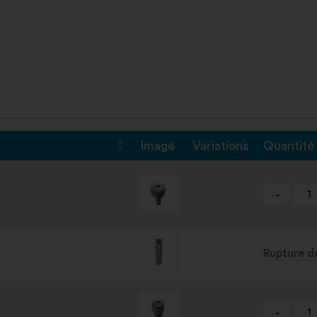
Image
Variations
Quantité
-
Rupture d
-