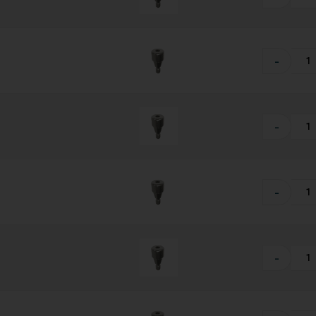
-
-
-
-