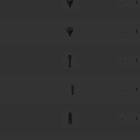
-
-
-
-
-