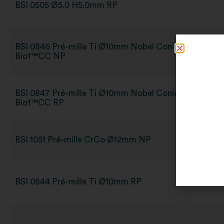
BSI 0505 Ø5.0 H5.0mm RP
BSI 0846 Pré-mille Ti Ø10mm Nobel Conical Connecti
Bio1™CC NP
BSI 0847 Pré-mille Ti Ø10mm Nobel Conical Connecti
Bio1™CC RP
BSI 1051 Pré-mille CrCo Ø12mm NP
BSI 0844 Pré-mille Ti Ø10mm RP