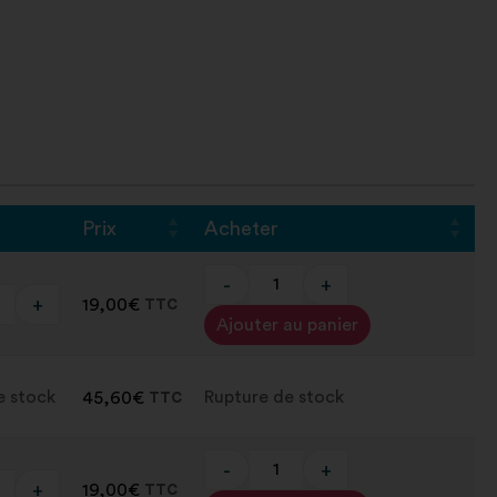
Prix
Acheter
-
+
+
19,00
€
TTC
Alternative:
Ajouter au panier
e stock
Rupture de stock
45,60
€
TTC
-
+
+
19,00
€
TTC