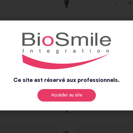
-
on compatible &
-
on compatible &
-
Ce site est réservé aux professionnels.
Rupture d
Accéder au site
-